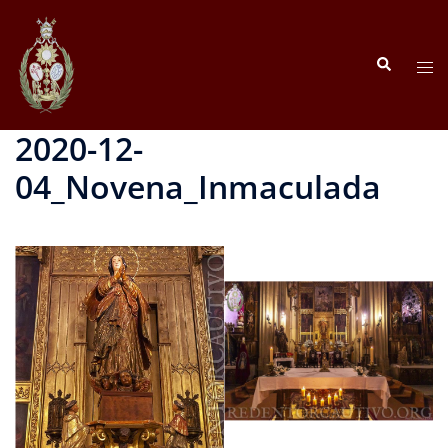
Saltar
al
Buscar
contenido
Alte
men
2020-12-
04_Novena_Inmaculada